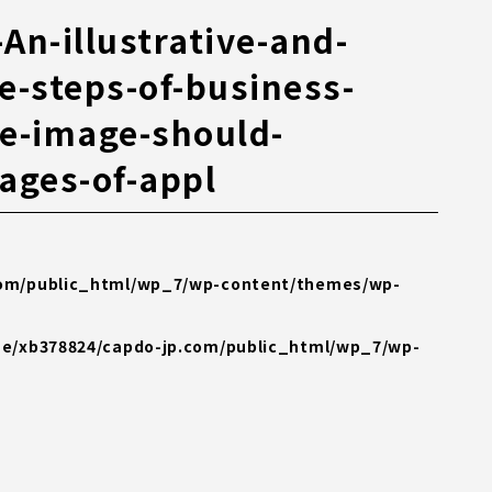
An-illustrative-and-
e-steps-of-business-
e-image-should-
tages-of-appl
com/public_html/wp_7/wp-content/themes/wp-
e/xb378824/capdo-jp.com/public_html/wp_7/wp-