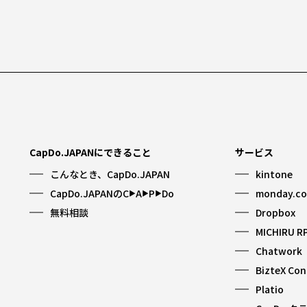
CapDo.JAPANにできること
サービス
こんなとき、CapDo.JAPAN
kintone
CapDo.JAPANのC
A
P
Do
monday.c
▶︎
▶︎
▶︎
無料相談
Dropbox
MICHIRU R
Chatwork
BizteX Co
Platio