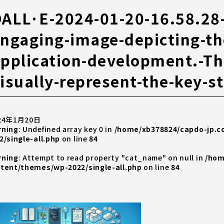
ALL·E-2024-01-20-16.58.28-
ngaging-image-depicting-th
pplication-development.-Th
isually-represent-the-key-s
24年1月20日
rning
: Undefined array key 0 in
/home/xb378824/capdo-jp.
2/single-all.php
on line
84
rning
: Attempt to read property "cat_name" on null in
/hom
tent/themes/wp-2022/single-all.php
on line
84