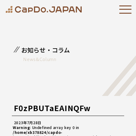
お知らせ・コラム
News&Column
F0zPBUTaEAINQFw
2023年7月28日
Warning
: Undefined array key 0 in
/home/xb378824/capdo-