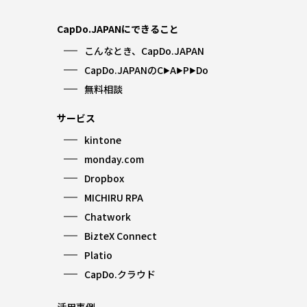
CapDo.JAPANにできること
こんなとき、CapDo.JAPAN
CapDo.JAPANのC
A
P
Do
▶︎
▶︎
▶︎
無料相談
サービス
kintone
monday.com
Dropbox
MICHIRU RPA
Chatwork
BizteX Connect
Platio
CapDo.クラウド