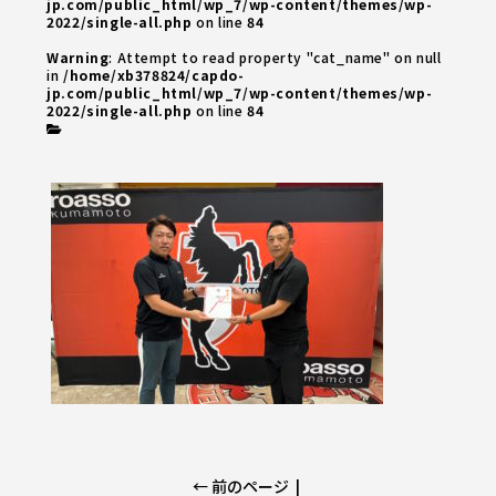
jp.com/public_html/wp_7/wp-content/themes/wp-
2022/single-all.php
on line
84
Warning
: Attempt to read property "cat_name" on null
in
/home/xb378824/capdo-
jp.com/public_html/wp_7/wp-content/themes/wp-
2022/single-all.php
on line
84
← 前のページ
|