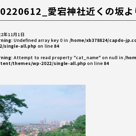
20220612_愛宕神社近くの坂よ
22年11月1日
rning
: Undefined array key 0 in
/home/xb378824/capdo-jp.
2/single-all.php
on line
84
rning
: Attempt to read property "cat_name" on null in
/hom
tent/themes/wp-2022/single-all.php
on line
84