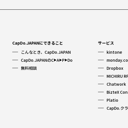
CapDo.JAPANにできること
サービス
こんなとき、CapDo.JAPAN
kintone
CapDo.JAPANのC
A
P
Do
monday.c
▶︎
▶︎
▶︎
無料相談
Dropbox
MICHIRU R
Chatwork
BizteX Co
Platio
CapDo.ク