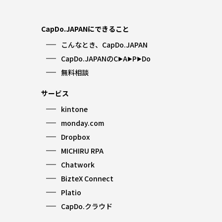
CapDo.JAPANにできること
こんなとき、CapDo.JAPAN
CapDo.JAPANのC
A
P
Do
▶︎
▶︎
▶︎
無料相談
サービス
kintone
monday.com
Dropbox
MICHIRU RPA
Chatwork
BizteX Connect
Platio
CapDo.クラウド