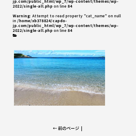
jp.com/public_html/wp_7/wp-content/themes/wp-
2022/single-all.php
on line
84
Warning
: Attempt to read property "cat_name" on null
in
/home/xb378824/capdo-
jp.com/public_html/wp_7/wp-content/themes/wp-
2022/single-all.php
on line
84
← 前のページ
|