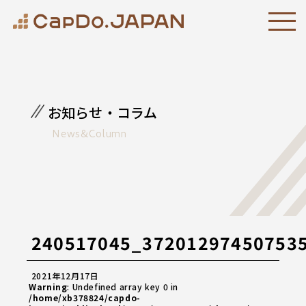
お知らせ・コラム
News&Column
240517045_37201297450753
2021年12月17日
Warning
: Undefined array key 0 in
/home/xb378824/capdo-