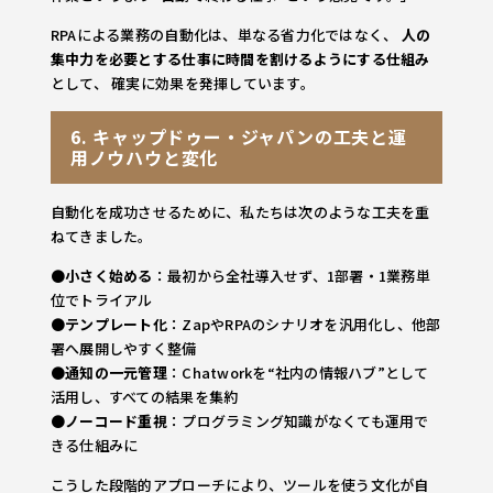
RPAによる業務の自動化は、単なる省力化ではなく、
人の
集中力を必要とする仕事に時間を割けるようにする仕組み
として、 確実に効果を発揮しています。
6. キャップドゥー・ジャパンの工夫と運
用ノウハウと変化
自動化を成功させるために、私たちは次のような工夫を重
ねてきました。
●
小さく始める
：最初から全社導入せず、1部署・1業務単
位でトライアル
●
テンプレート化
：ZapやRPAのシナリオを汎用化し、他部
署へ展開しやすく整備
●
通知の一元管理
：Chatworkを“社内の情報ハブ”として
活用し、すべての結果を集約
●
ノーコード重視
：プログラミング知識がなくても運用で
きる仕組みに
こうした段階的アプローチにより、ツールを使う文化が自