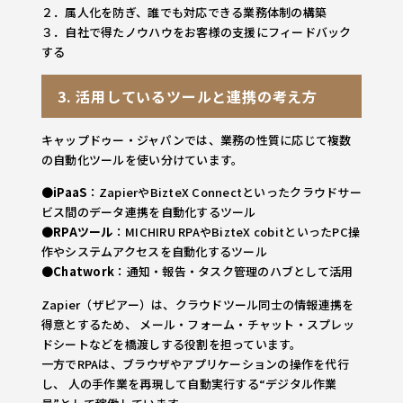
２．属人化を防ぎ、誰でも対応できる業務体制の構築
３．自社で得たノウハウをお客様の支援にフィードバック
する
3. 活用しているツールと連携の考え方
キャップドゥー・ジャパンでは、業務の性質に応じて複数
の自動化ツールを使い分けています。
●
iPaaS
：ZapierやBizteX Connectといったクラウドサー
ビス間のデータ連携を自動化するツール
●
RPAツール
：MICHIRU RPAやBizteX cobitといったPC操
作やシステムアクセスを自動化するツール
●
Chatwork
：通知・報告・タスク管理のハブとして活用
Zapier（ザピアー）は、クラウドツール同士の情報連携を
得意とするため、 メール・フォーム・チャット・スプレッ
ドシートなどを橋渡しする役割を担っています。
一方でRPAは、ブラウザやアプリケーションの操作を代行
し、 人の手作業を再現して自動実行する“デジタル作業