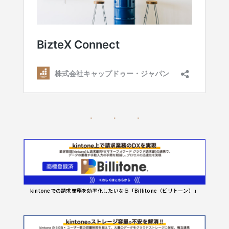
kintoneでの請求業務を効率化したいなら「Billitone（ビリトーン）」