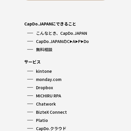
CapDo.JAPANにできること
こんなとき、CapDo.JAPAN
CapDo.JAPANのC
A
P
Do
▶︎
▶︎
▶︎
無料相談
サービス
kintone
monday.com
Dropbox
MICHIRU RPA
Chatwork
BizteX Connect
Platio
CapDo.クラウド