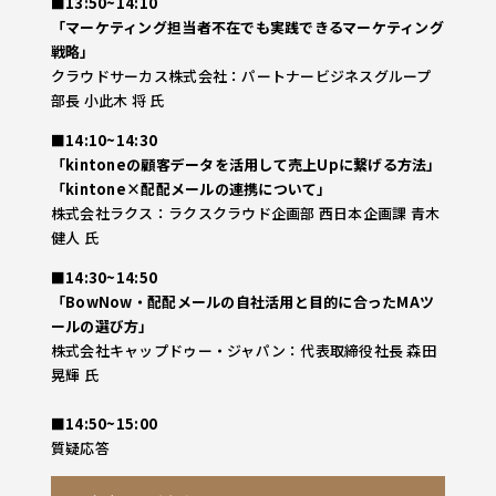
■
13:50~14:10
「
マーケティング担当者不在でも実践できるマーケティング
戦略
」​
クラウドサーカス株式会社：パートナービジネスグループ
部長 小此木 将 氏
■
14:10~14:30
「
kintoneの顧客データを活用して売上Upに繋げる方法
」
「kintone×配配メールの連携について」
株式会社ラクス：ラクスクラウド企画部 西日本企画課 青木
健人 氏
■
14:30~14:50
「
BowNow・配配メールの自社活用と目的に合ったMAツ
ールの選び方
」
株式会社キャップドゥー・ジャパン：代表取締役社長 森田
晃輝 氏
■14:50~15:00
質疑応答