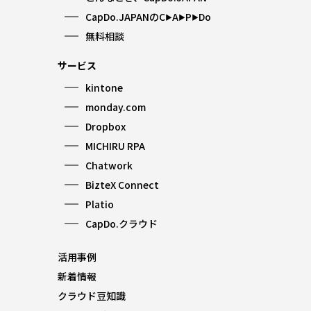
CapDo.JAPANのC
A
P
Do
▶︎
▶︎
▶︎
無料相談
サービス
kintone
monday.com
Dropbox
MICHIRU RPA
Chatwork
BizteX Connect
Platio
CapDo.クラウド
活用事例
新着情報
クラウド豆知識