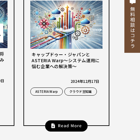
将
キャップドゥー・ジャパンと
み
ASTERIA Warp〜システム運用に
悩む企業への解決策〜
0日
2024年12月17日
ASTERIA Warp
クラウド豆知識