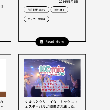
2024年9月2日
9日
ASTERIA Warp
kintone
クラウド豆知識
用の
くまもとクリエイターミックスフ
ト
ェスティバルが開催されました。