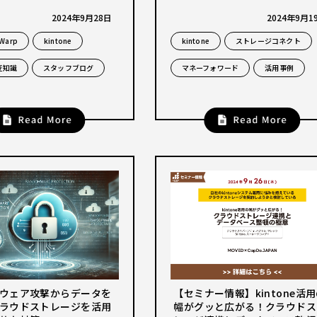
2024年9月28日
2024年9月1
 Warp
kintone
kintone
ストレージコネクト
豆知識
スタッフブログ
マネーフォワード
活用事例
ウェア攻撃からデータを
【セミナー情報】kintone活
ラウドストレージを活用
幅がグッと広がる！クラウドス