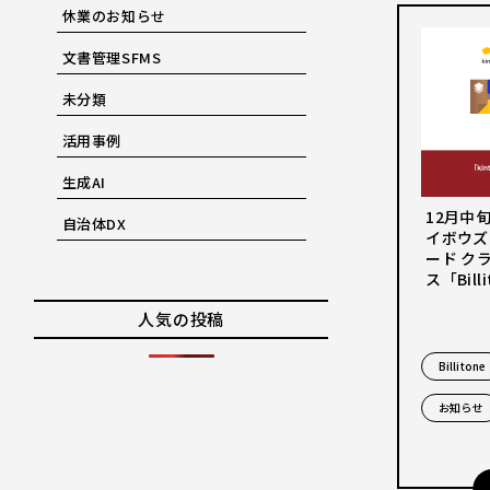
休業のお知らせ
文書管理SFMS
未分類
活用事例
生成AI
12月中
自治体DX
イボウズ
ード ク
ス「Bil
人気の投稿
Billitone
お知らせ