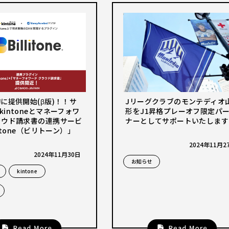
旬に提供開始(β版)！！サ
Jリーグクラブのモンテディオ
kintoneとマネーフォワ
形をJ1昇格プレーオフ限定パ
ラウド請求書の連携サービ
ナーとしてサポートいたします
litone（ビリトーン）」
2024年11月2
2024年11月30日
お知らせ
kintone