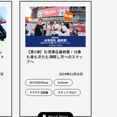
山
【第3弾】台湾滞在最終章！仕事
ート
も食も文化も満喫し次へのステッ
プへ
7日
2024年11月21日
ASTERIA Warp
kintone
クラウド豆知識
スタッフブログ