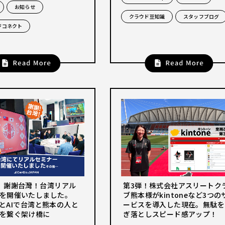
お知らせ
クラウド豆知識
スタッフブログ
ジコネクト
】謝謝台灣！台湾リアル
第3弾！株式会社アスリートク
を開催いたしました。
ブ熊本様がkintoneなど3つの
neとAIで台湾と熊本の人と
ービスを導入した現在。無駄を
を繋ぐ架け橋に
ぎ落としスピード感アップ！