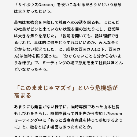
「サイボウズGaroon」を使いこなせるだろうかという懸念
は大きかったという。
最初は勉強会を開催して社員への浸透を図るも、ほとんど
の社員がピンと来ていない状況を目の当たりにし、経営陣
は大きな焦りを感じた。「説明を聞いても、話は理解でき
るけれど、具体的に何をどうすればいいのか、みんな全く
分からない状況でした」と、総務の西岡さん(以下、西岡さ
ん)は当時を振り返った。「分からないことも分からないよ
うな様子」で、ミーティングの場で意見を出す社員はほとん
どいなかったそう。
「このままじゃマズイ」という危機感が
高まる
あまりにも発言がない様子に、当時専務であった山本社長
もしびれをきらし、時間を縫って外出先から参加したzoom
ミーティング中に「もっと当事者意識を持って参加するよう
に」と、檄をとばす場面もあったのだとか。