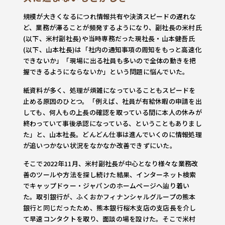
規模が大きくなるにつれ情報共有や決済スピードの遅れな
ど、業務が滞ることが頻発するようになり、副社長の米村氏
(以下、米村副社長)や当時専務だった現社長・山本健吾氏
(以下、山本社長)は「社内の通知事項の周知をもっと高速化
できないか」「現場に出る社員も多いので全体の動きを把
握できるようにならないか」という問題に悩んでいた。
紙資料が多く、処理が煩雑になっていることもスピードを
止める原因のひとつ。「例えば、社員が有給休暇の申請を出
しても、何人もの上長の確認を取っている間に本人の休みが
終わっていて事後承認になっている、ということもありまし
た」と、山本社長。どんどん仕事は進んでいくのに情報処理
が追いつかない状況をなかなか改善できずにいた。
そこで2022年11月、米村副社長が中心となり様々な業務改
善のツールや方法を探し続けた結果、インターネット検索
でキャップドゥー・ジャパンのホームページへ辿り着い
た。取引銀行が、ふくおかフィナンシャルグループの熊本
銀行と同じだったため、熊本銀行桜木支店の支店長を介し
て早速コンタクトを取り、面談の場を設けた。そこで米村