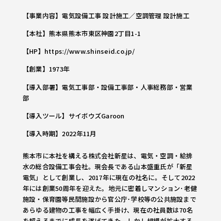
【事業内容】電気設備工事 設計施工／空調管理 設計施工
【本社】熊本県熊本市東区神園2丁目1-1
【HP】https://www.shinseid.co.jp/
【創業】1973年
【導入部署】電気工事部・設備工事部・人事総務部・営業
部
【導入ツール】サイボウズGaroon
【導入時期】2022年11月
熊本市に本社を構える株式会社新星は、電気・空調・給排
水の総合設備工事会社。現会長である山本盛重氏が「新星
電気」として創業し、2017年に現在の社名に。そして2022
年には創業50周年を迎えた。地元に密着しマンション･老健
施設・保育園等民間施設から官公庁･学校等の公共施設まで
あらゆる建物の工事を幅広く手掛け、現在の社員数は70名
を超えるまでに成長を遂げてきた。しかし規模が拡大する