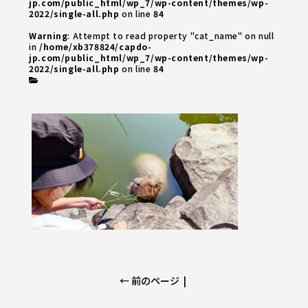
jp.com/public_html/wp_7/wp-content/themes/wp-
2022/single-all.php
on line
84
Warning
: Attempt to read property "cat_name" on null
in
/home/xb378824/capdo-
jp.com/public_html/wp_7/wp-content/themes/wp-
2022/single-all.php
on line
84
← 前のページ
|